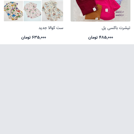
تیشرت باکسی یل
ست کوالا جدید
485,000 تومان
635,000 تومان