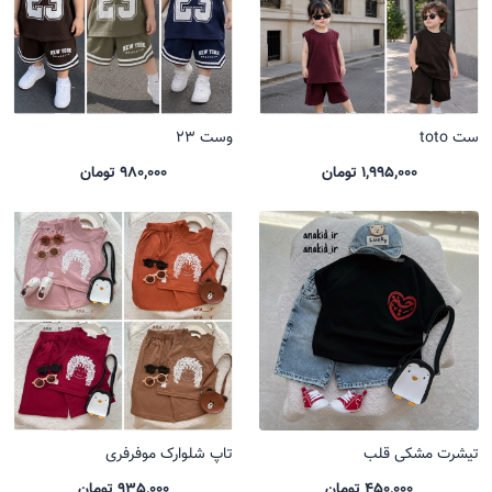
ست toto
وست 23
1,995,000 تومان
980,000 تومان
تیشرت مشکی قلب
تاپ شلوارک موفرفری
450,000 تومان
935,000 تومان