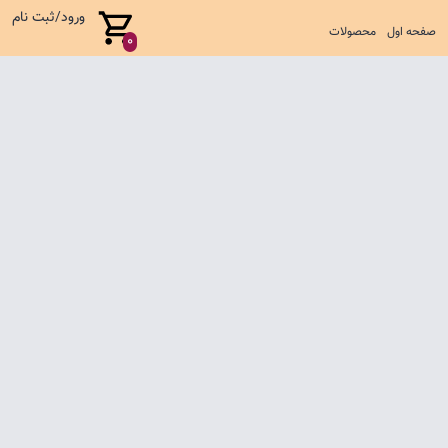
ورود/ثبت نام
صفحه اول
محصولات
0
صفحه اول
شرایط تعویض و مرجوع
سوالات متداول
تماس با ما
تمامی حقوق متعلق به فروشگاه لباس بچگانه آناکید می باشد