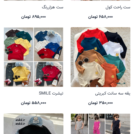
ست راحت کول
ست هزاررنگ
658,000 تومان
895,000 تومان
یقه سه سانت کبریتی
تیشرت SMILE
350,000 تومان
558,000 تومان