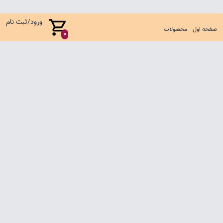
ورود/ثبت نام
صفحه اول
محصولات
0
صفحه اول
شرایط تعویض و مرجوع
سوالات متداول
تماس با ما
تمامی حقوق متعلق به فروشگاه لباس بچگانه آناکید می باشد