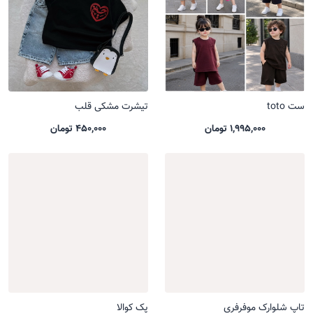
ست toto
تیشرت مشکی قلب
1,995,000 تومان
450,000 تومان
تاپ شلوارک موفرفری
پک کوالا