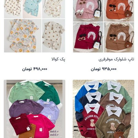
تاپ شلوارک موفرفری
پک کوالا
935,000 تومان
498,000 تومان