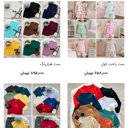
ست راحت کول
ست هزاررنگ
658,000 تومان
895,000 تومان