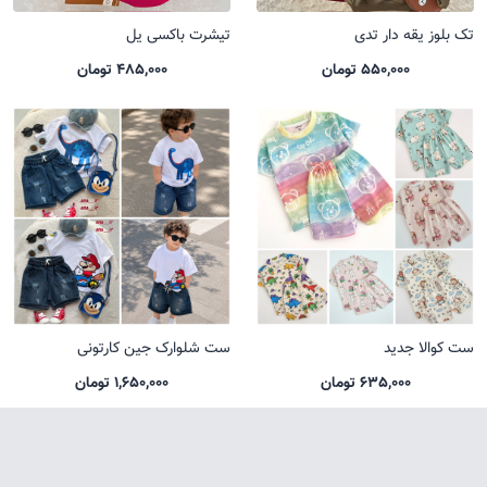
تک بلوز یقه دار تدی
تیشرت باکسی یل
550,000 تومان
485,000 تومان
ست کوالا جدید
ست شلوارک جین کارتونی
635,000 تومان
1,650,000 تومان