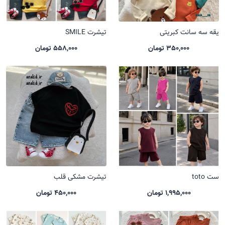
یقه سه سانت کبریتی
تیشرت SMILE
350,000 تومان
558,000 تومان
ست toto
تیشرت مشکی قلب
1,995,000 تومان
450,000 تومان