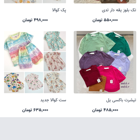
تک بلوز یقه دار تدی
پک کوالا
550,000 تومان
498,000 تومان
تیشرت باکسی یل
ست کوالا جدید
485,000 تومان
635,000 تومان