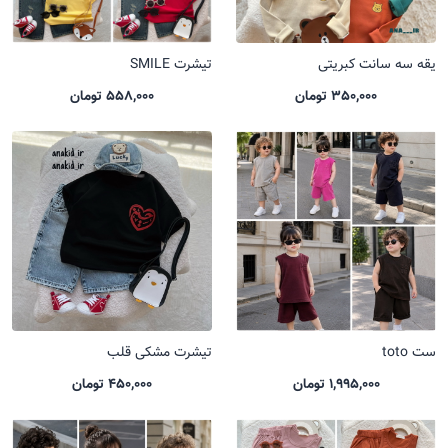
یقه سه سانت کبریتی
تیشرت SMILE
350,000 تومان
558,000 تومان
ست toto
تیشرت مشکی قلب
1,995,000 تومان
450,000 تومان