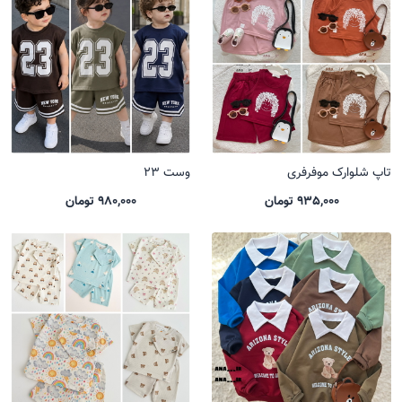
تاپ شلوارک موفرفری
وست 23
935,000 تومان
980,000 تومان