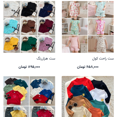
ست راحت کول
ست هزاررنگ
658,000 تومان
895,000 تومان