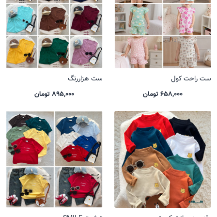
ست راحت کول
ست هزاررنگ
658,000 تومان
895,000 تومان