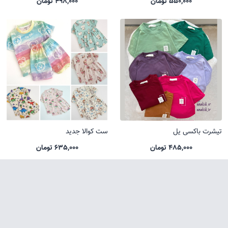
550,000 تومان
498,000 تومان
تیشرت باکسی یل
ست کوالا جدید
485,000 تومان
635,000 تومان