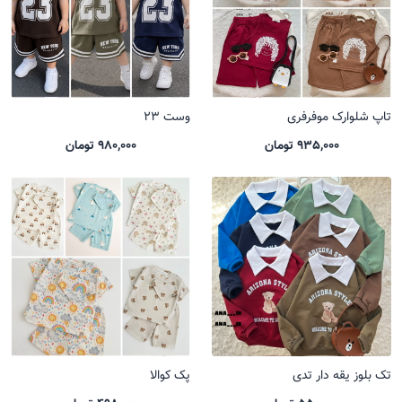
تاپ شلوارک موفرفری
وست 23
935,000 تومان
980,000 تومان
تک بلوز یقه دار تدی
پک کوالا