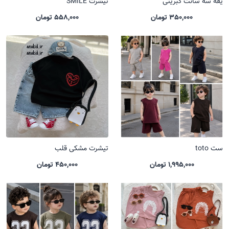
یقه سه سانت کبریتی
تیشرت SMILE
350,000 تومان
558,000 تومان
ست toto
تیشرت مشکی قلب
1,995,000 تومان
450,000 تومان