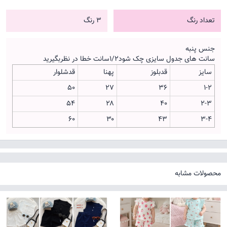
تعداد رنگ
3 رنگ
جنس پنبه
سانت های جدول سایزی چک شود۱/۲سانت خطا در نظربگیرید
سایز
قدبلوز
پهنا
قدشلوار
۵۰
۲۷
۳۶
۱-۲
۵۴
۲۸
۴۰
۲-۳
۶۰
۳۰
۴۳
۳-۴
محصولات مشابه