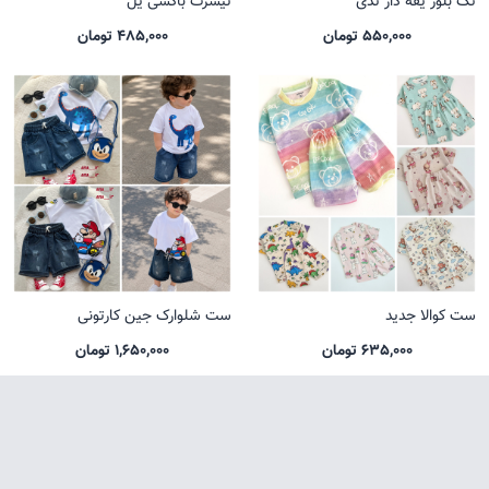
تک بلوز یقه دار تدی
تیشرت باکسی یل
550,000 تومان
485,000 تومان
ست کوالا جدید
ست شلوارک جین کارتونی
635,000 تومان
1,650,000 تومان