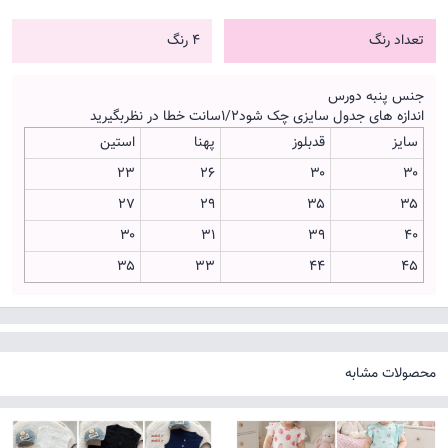
تعداد رنگ
4 رنگ
جنس پنبه دورس
اندازه های جدول سایزی چک شود۱/۲سانت خطا در نظربگیرید
سایز
قدبلوز
پهنا
استین
۲۳
26
۳۰
۳۰
۲۷
29
۳۵
۳۵
۳۰
31
۳۹
۴۰
۳۵
33
44
۴۵
محصولات مشابه