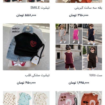
یقه سه سانت کبریتی
تیشرت SMILE
350,000 تومان
558,000 تومان
ست toto
تیشرت مشکی قلب
1,995,000 تومان
450,000 تومان