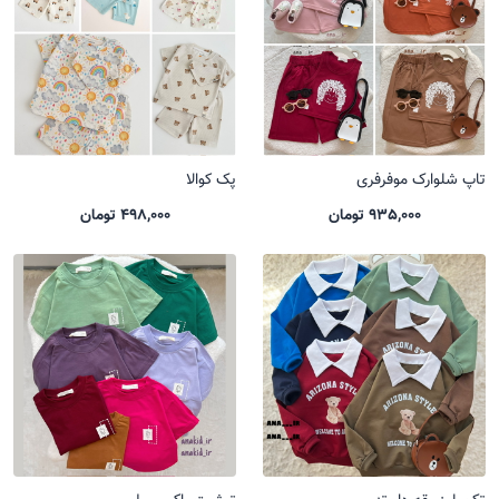
تاپ شلوارک موفرفری
پک کوالا
935,000 تومان
498,000 تومان