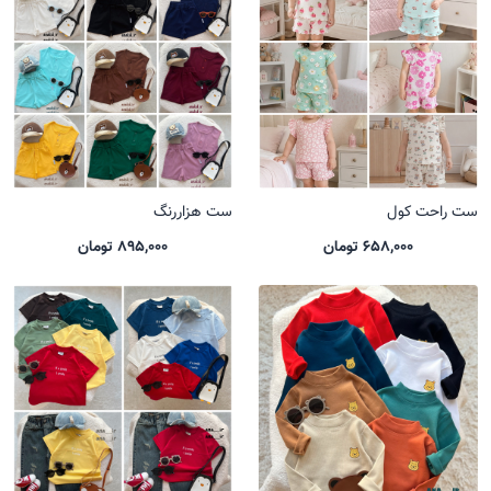
ست راحت کول
ست هزاررنگ
658,000 تومان
895,000 تومان