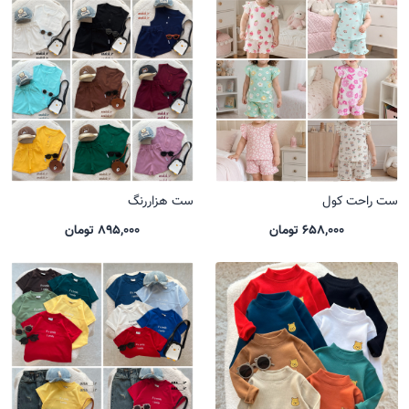
ست راحت کول
ست هزاررنگ
658,000 تومان
895,000 تومان