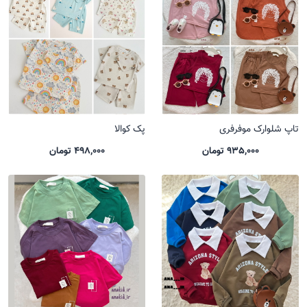
تاپ شلوارک موفرفری
پک کوالا
935,000 تومان
498,000 تومان