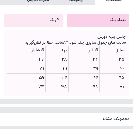
تعداد رنگ
2 رنگ
جنس پنبه دورس
سانت های جدول سایزی چک شود۱/۲سانت خطا در نظربگیرید
سایز
قدبلوز
پهنا
قدشلوار
47
28
34
۳۵
۵۱
31
۳۹
۴۰
59
34
44
۴۵
73
38
48
50
محصولات مشابه