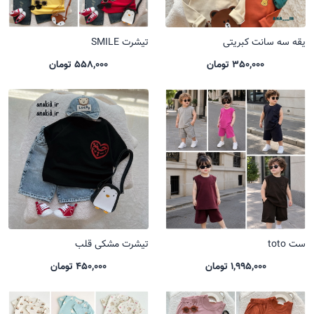
یقه سه سانت کبریتی
تیشرت SMILE
350,000 تومان
558,000 تومان
ست toto
تیشرت مشکی قلب
1,995,000 تومان
450,000 تومان