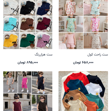
ست راحت کول
ست هزاررنگ
658,000 تومان
895,000 تومان