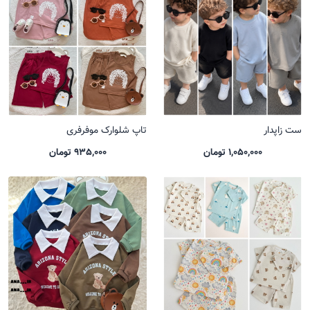
ست زاپدار
تاپ شلوارک موفرفری
1,050,000 تومان
935,000 تومان