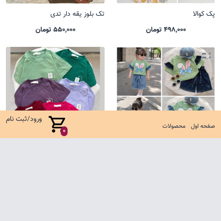
پک کوالا
تک بلوز یقه دار تدی
498,000 تومان
550,000 تومان
ورود/ثبت نام
صفحه اول
محصولات
0
ست پاپیون خرگوش جین
تیشرت باکسی یل
1,050,000 تومان
485,000 تومان
صفحه اول