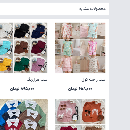
محصولات مشابه
ست راحت کول
ست هزاررنگ
658,000 تومان
895,000 تومان