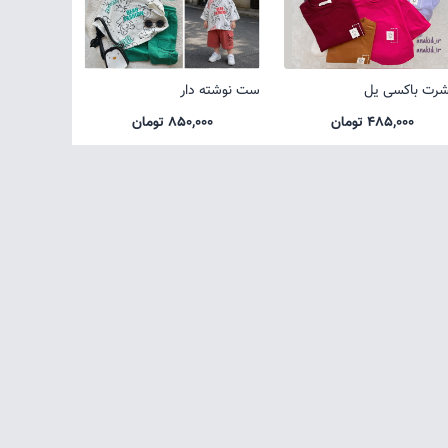
شرت باکسی یل
ست نوشته دار
485,000 تومان
850,000 تومان