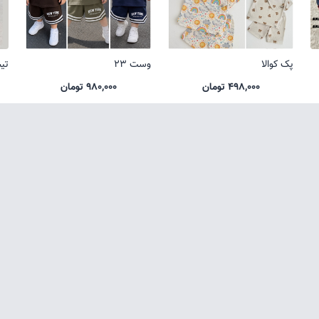
پک کوالا
وست 23
تی
498,000 تومان
980,000 تومان
تمامی حقوق متعلق به فروشگاه لباس بچگانه آناکید می باشد