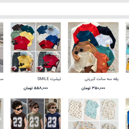
یقه سه سانت کبریتی
تیشرت SMILE
ست 
350,000 تومان
558,000 تومان