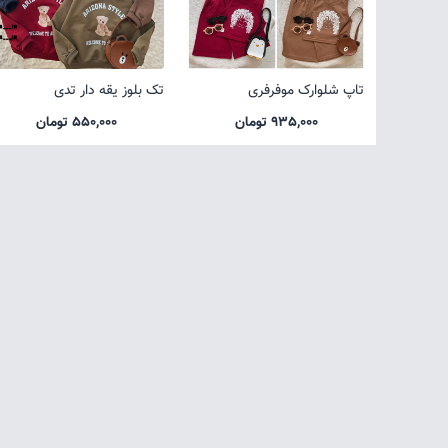
تاپ شلوارک موفرفری
تک بلوز یقه دار تدی
935,000 تومان
550,000 تومان
صفحه اول