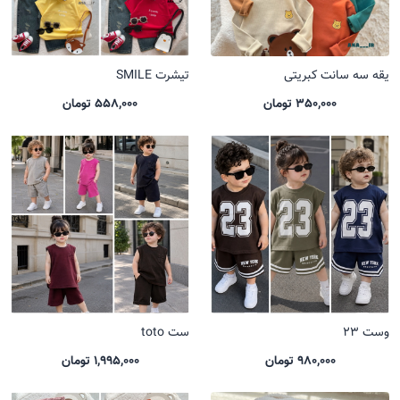
یقه سه سانت کبریتی
تیشرت SMILE
350,000 تومان
558,000 تومان
وست 23
ست toto
980,000 تومان
1,995,000 تومان