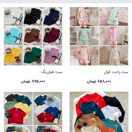
ست راحت کول
ست هزاررنگ
658,000 تومان
895,000 تومان