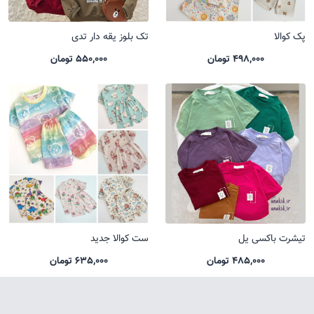
پک کوالا
تک بلوز یقه دار تدی
498,000 تومان
550,000 تومان
تیشرت باکسی یل
ست کوالا جدید
485,000 تومان
635,000 تومان