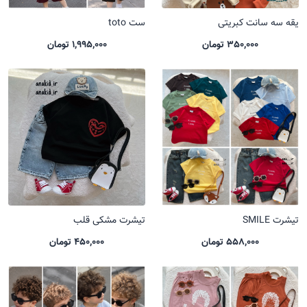
یقه سه سانت کبریتی
ست toto
350,000 تومان
1,995,000 تومان
تیشرت SMILE
تیشرت مشکی قلب
558,000 تومان
450,000 تومان