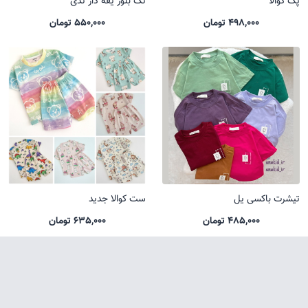
پک کوالا
تک بلوز یقه دار تدی
498,000 تومان
550,000 تومان
تیشرت باکسی یل
ست کوالا جدید
485,000 تومان
635,000 تومان