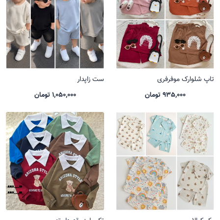
تاپ شلوارک موفرفری
ست زاپدار
935,000 تومان
1,050,000 تومان