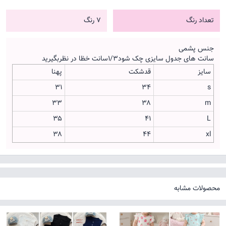
تعداد رنگ
7 رنگ
جنس پشمی
سانت های جدول سایزی چک شود۱/۳سانت خظا در نظربگیرید
سایز
قدشکت
پهنا
۳۱
۳۴
s
۳۳
۳۸
m
۳۵
۴۱
L
۳۸
۴۴
xl
محصولات مشابه