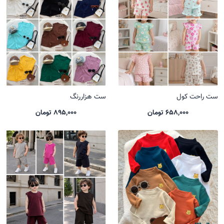
ست راحت کول
ست هزاررنگ
658,000 تومان
895,000 تومان