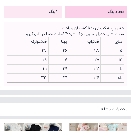
تعداد رنگ
2 رنگ
جنس پنبه کبریتی پهنا کشسان و راحت
سانت های جدول سایزی چک شود۱/۲سانت خطا در نظربگیرید
سایز
قدکراپ
پهنا
قدشلوارک
۲۷
۲۶
۲۸
s
۲۹
۲۷
۳۰
m
۳۱
۲۹
۳۲
L
۳۳
۳۱
۳۴
xL
محصولات مشابه