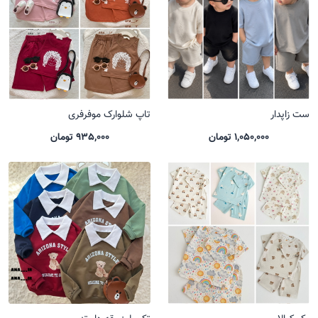
ست زاپدار
تاپ شلوارک موفرفری
1,050,000 تومان
935,000 تومان