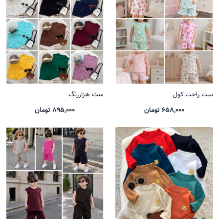
ست راحت کول
ست هزاررنگ
658,000 تومان
895,000 تومان