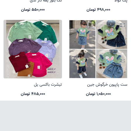
پک کوالا
تک بلوز یقه دار تدی
498,000 تومان
550,000 تومان
ست پاپیون خرگوش جین
تیشرت باکسی یل
1,050,000 تومان
485,000 تومان