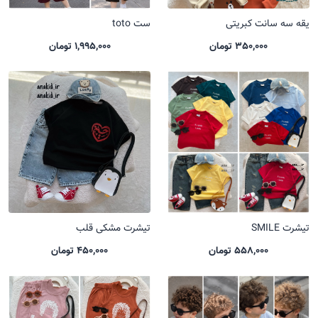
یقه سه سانت کبریتی
ست toto
350,000 تومان
1,995,000 تومان
تیشرت SMILE
تیشرت مشکی قلب
558,000 تومان
450,000 تومان