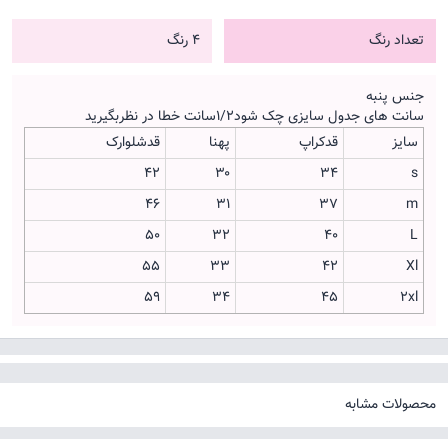
تعداد رنگ
4 رنگ
جنس پنبه
سانت های جدول سایزی چک شود۱/۲سانت خطا در نظربگیرید
سایز
قدکراپ
پهنا
قدشلوارک
42
۳۰
۳۴
s
46
۳۱
۳۷
m
50
۳۲
۴۰
L
55
۳۳
۴۲
Xl
59
۳۴
۴۵
2xl
محصولات مشابه