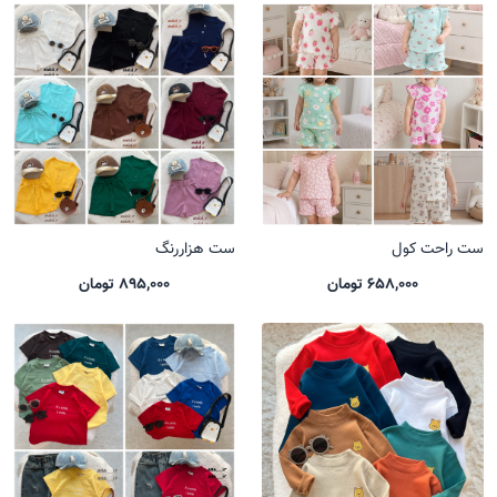
ست راحت کول
ست هزاررنگ
658,000 تومان
895,000 تومان