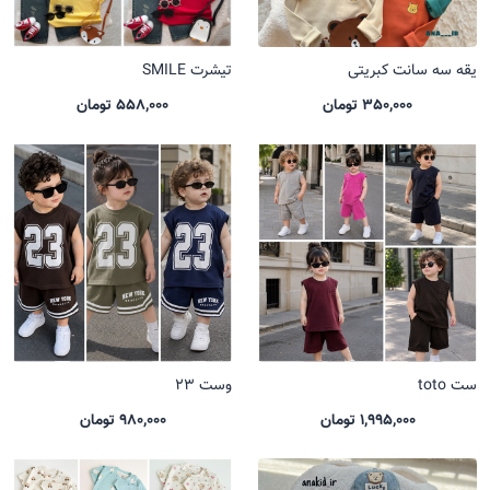
یقه سه سانت کبریتی
تیشرت SMILE
350,000 تومان
558,000 تومان
ست toto
وست 23
1,995,000 تومان
980,000 تومان