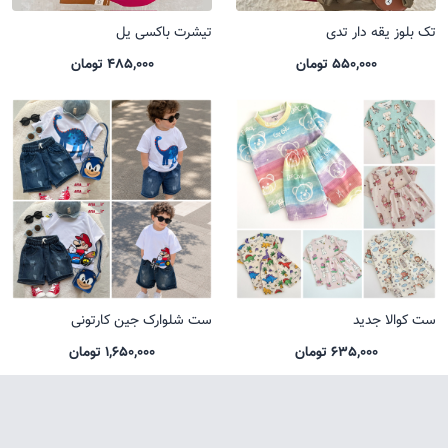
تک بلوز یقه دار تدی
تیشرت باکسی یل
550,000 تومان
485,000 تومان
ست کوالا جدید
ست شلوارک جین کارتونی
635,000 تومان
1,650,000 تومان