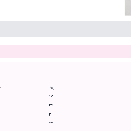
پهنا
ق
۴
۲۷
۵
۲۹
۷
۳۰
۸
۳۱