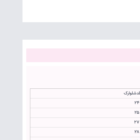
دشلوارک
۲
۲
۲
۲