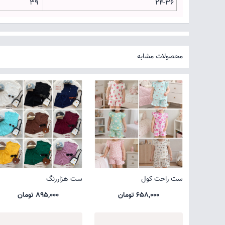
۳۹
۲۴-۳۶
محصولات مشابه
ست راحت کول
ست هزاررنگ
658,000 تومان
895,000 تومان