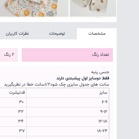
مشخصات
توضیحات
نظرات کاربران
تعداد رنگ
2 رنگ
جنس پنبه
فقط دو‌سایز اول پیشبندی دارند
سانت های جدول سایزی چک شود۱/۲سانت خطا در نظربگیرید
سایز
قدتیشرت
۳۰
۶-۹
۳۲
۹-۱۲
۳۴
۱۲-۱۸
۳۷
۱۸-۲۴