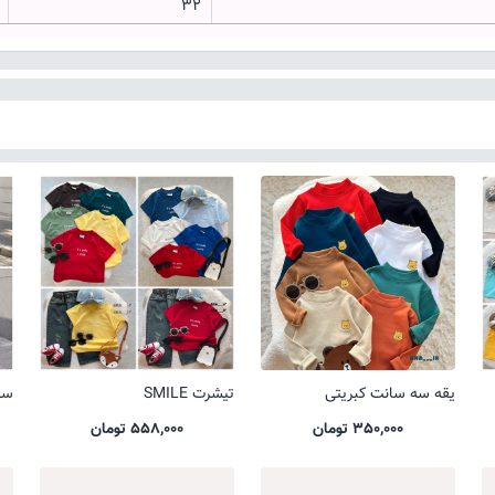
۰
۳۲
یقه سه سانت کبریتی
تیشرت SMILE
ست 
350,000 تومان
558,000 تومان