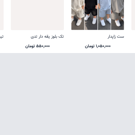
ست زاپدار
تک بلوز یقه دار تدی
تی
1,050,000 تومان
550,000 تومان