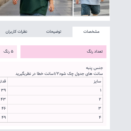
مشخصات
توضیحات
نظرات کاربران
تعداد رنگ
5 رنگ
جنس پنبه
سانت های جدول چک شود۱/۲سانت خطا در نظربگیرید
سایز
قدت
۳۹
۱
۴۳
۲
۴۶
۳
۴۹
۴