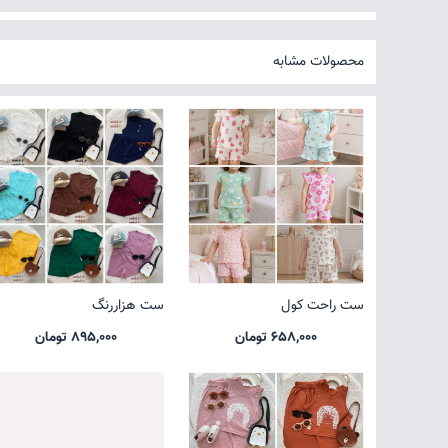
محصولات مشابه
ست راحت کول
ست هزاررنگ
658,000 تومان
895,000 تومان