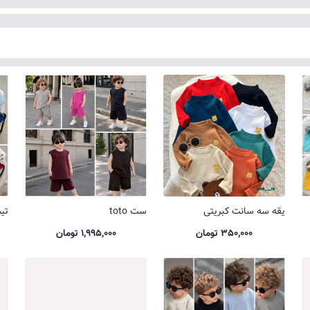
یقه سه سانت کبریتی
ست toto
تیشر
350,000 تومان
1,995,000 تومان