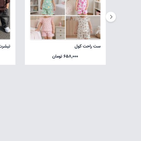
ست راحت کول
تیشرت
658,000 تومان