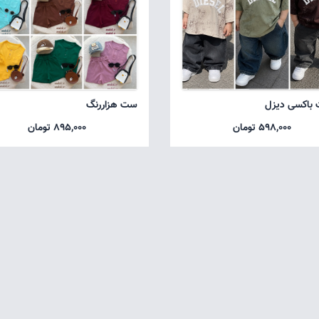
 باکسی دیزل
ست هزاررنگ
598,000 تومان
895,000 تومان