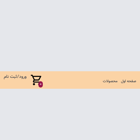
ورود/ثبت نام
صفحه اول
محصولات
0
صفحه اول
شرایط تعویض و مرجوع
سوالات متداول
تماس با ما