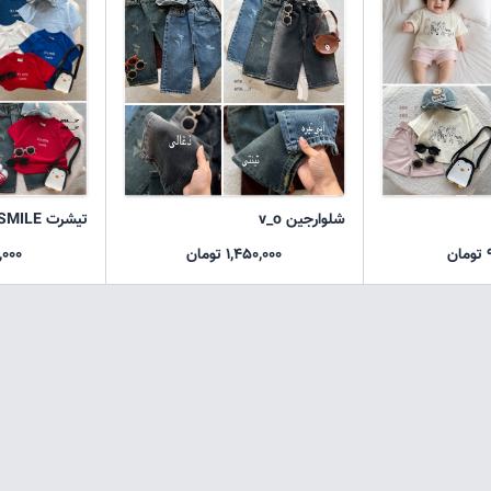
شلوارجین v_o
تیشرت SMILE
ن
1,450,000 تومان
58,000