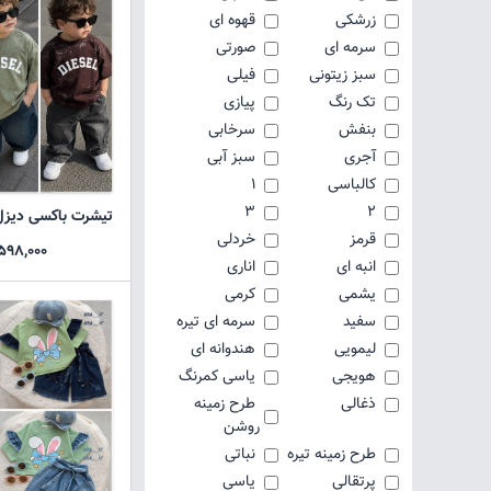
زرشکی
قهوه ای
سرمه ای
صورتی
سبز زیتونی
فیلی
تک رنگ
پیازی
بنفش
سرخابی
آجری
سبز آبی
کالباسی
1
3
2
تیشرت باکسی دیزل
قرمز
خردلی
598,000 تومان
انبه ای
اناری
یشمی
کرمی
سفید
سرمه ای تیره
لیمویی
هندوانه ای
هویجی
یاسی کمرنگ
ذغالی
طرح زمینه
روشن
طرح زمینه تیره
نباتی
پرتقالی
یاسی