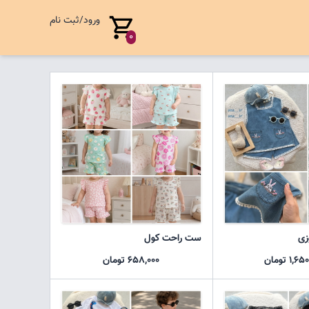
ورود/ثبت نام
0
زی
ست راحت کول
1, تومان
658,000 تومان