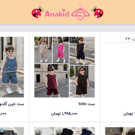
ست toto
ست جین گلدو
1,995,000 تومان
650,000