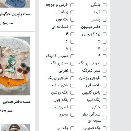
پلنگی
خرس و جوجه
گربه
زرافه آبی
ست پاپیون خرگوش
پلیس
بت بوی
1,050,000 توما
دکتر مینیون
نسکافه ای
زرد کهربایی
4
6
5
8
7
9
صورتی کمرنگ
صورتی پررنگ
سبز پررنگ
سبز کمرنگ
نقرابی
نارنجی روشن
نارنجی پررنگ
بادمجانی
بادی سفید
بادی گلبهی
رنگ روشن
رنگ تیره
رنگ جین
ست دختر فندقی
خاکی
فیروزه ای
865,000 تومان
سبزآبی نوار
سدری
سرمه ای
پک صورتی
پک آبی