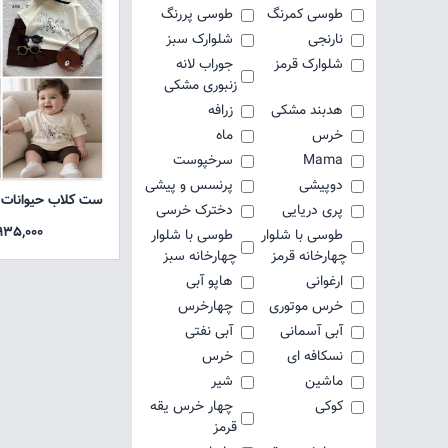
طوسی کمرنگ
طوسی پررنگ
نارنجی
شلوارک سبز
شلوارک قرمز
جوراب لانه
زنبوری مشکی
هدبند مشکی
زرافه
خرس
ماه
Mama
سرخپوست
دوپیشی
پرنسس و پیشی
ست کلاب حیوانات
پری دریایی
دخترک خرسی
935,000 توما
طوسی با شلوار
طوسی با شلوار
چهارخانه قرمز
چهارخانه سبز
ارغوانی
هاپو آبی
خرس موتوری
چهارخرس
آبی آسمانی
آبی نفتی
نسکافه ای
خرس
ماشین
شیر
کوکی
چهار خرس یقه
قرمز