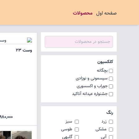
صفحه اول
محصولات
وست 23
کلکسیون
بچگانه
سیسمونی و نوزادی
جوراب و اکسسوری
جشنواره عیدانه آناکید
رنگ
980,000 تومان
زرد
سبز
مشکی
طوسی
آبی
گلبهی