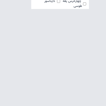
چهارخرس یقه
دایناسور
طوسی
دختر پیراهن
خاکستری
قرمز
صورتی لیمو
سرمه ای
اقیانوس
سبز پری دریایی
سبزابی تکشاخ
سرمه ای هاپو
بنفش تکشاخ
سرمه ای جوجه
سرمه ای
کریسمس
سفید و کرم و
هاپو سبز
نسکافه ای«به
صورت رندوم
ارسال میشود»
خرس نوشته
حیوانات
رندوم
بلوز کرمی
بلوز مشکی
پنکیکی
راه راه رنگی
نوشته انگلیسی
جستجو
راه راه سرمه ای
اردک