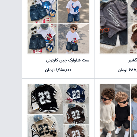
گشور
ست شلوارک جین کارتونی
6 تومان
1,650,000 تومان