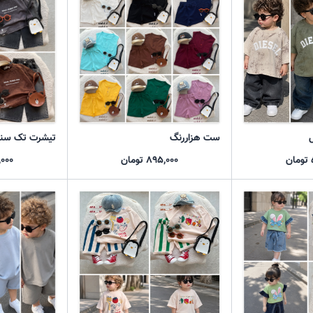
ست هزاررنگ
تیشرت تک سن
895,000 تومان
85,000