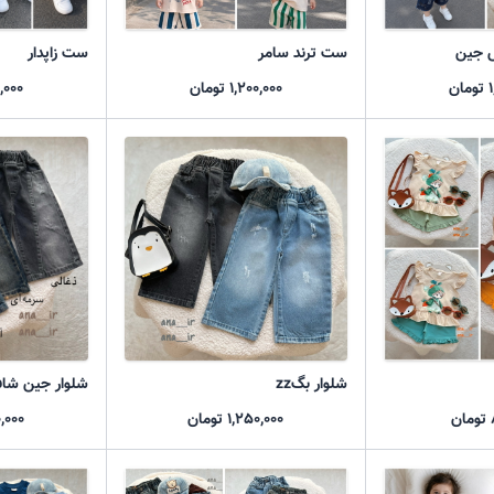
 جین
ست ترند سامر
ست زاپدار
ن
1,200,000 تومان
050,000
شلوار بگzz
شلوار جین شا
1,250,000 تومان
250,000