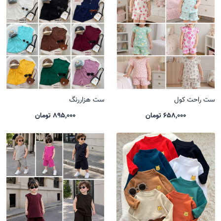
ست راحت کول
ست هزاررنگ
658,000 تومان
895,000 تومان