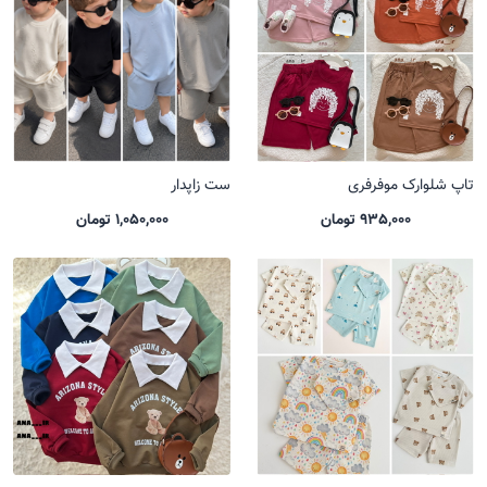
تاپ شلوارک موفرفری
ست زاپدار
935,000 تومان
1,050,000 تومان