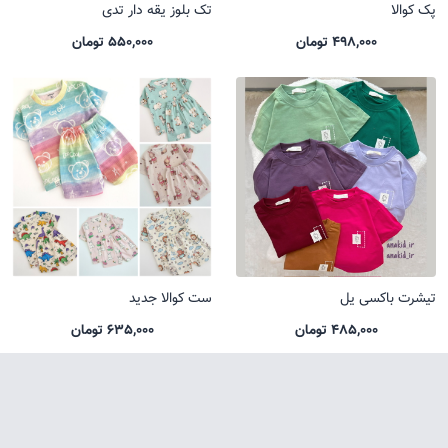
پک کوالا
تک بلوز یقه دار تدی
498,000 تومان
550,000 تومان
تیشرت باکسی یل
ست کوالا جدید
485,000 تومان
635,000 تومان