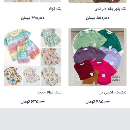
تک بلوز یقه دار تدی
پک کوالا
550,000 تومان
498,000 تومان
تیشرت باکسی یل
ست کوالا جدید
485,000 تومان
635,000 تومان