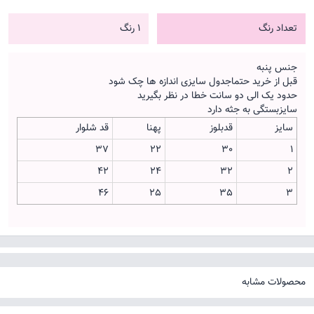
تعداد رنگ
1 رنگ
جنس پنبه
قبل از خرید حتماجدول سایزی اندازه ها چک شود
حدود یک الی دو سانت خطا در نظر بگیرید
سایزبستگی به جثه دارد
سایز
قدبلوز
پهنا
قد شلوار
37
22
30
1
42
24
32
2
46
25
35
3
محصولات مشابه