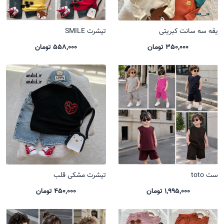
یقه سه سانت کبریتی
تیشرت SMILE
350,000 تومان
558,000 تومان
ست toto
تیشرت مشکی قلب
1,995,000 تومان
450,000 تومان