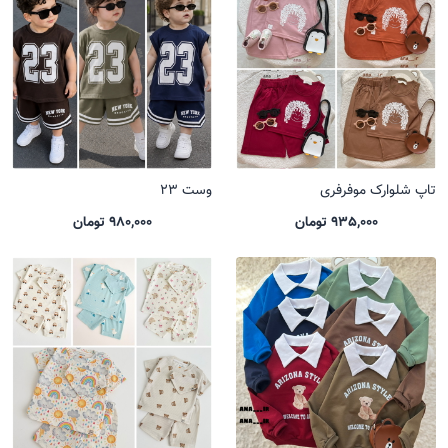
تاپ شلوارک موفرفری
وست 23
935,000 تومان
980,000 تومان