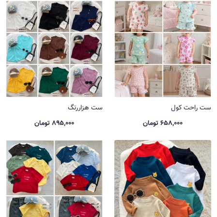
ست راحت کول
ست هزاررنگ
658,000 تومان
895,000 تومان