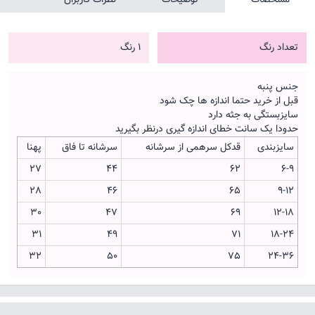
تعداد رنگ
1 رنگ
جنس پنبه
قبل از خرید حتما اندازه ها چک شود
سایزبستگی به جثه دارد
حدودا یک سانت خطای اندازه گیری درنظر بگیرید
سایزبندی
قدکل سرهمی از سرشانه
سرشانه تا فاق
پهنا
27
44
62
6-9
28
46
65
9-12
30
47
69
12-18
31
49
71
18-24
32
50
75
24-36