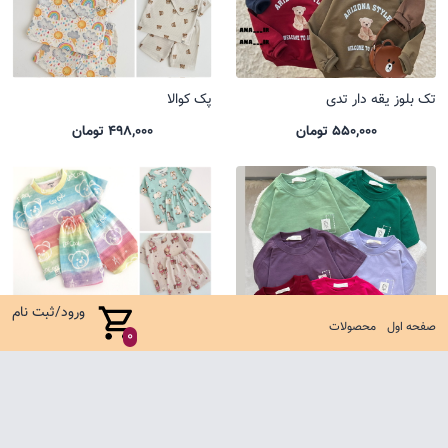
تک بلوز یقه دار تدی
پک کوالا
550,000 تومان
498,000 تومان
ورود/ثبت نام
صفحه اول
محصولات
0
تیشرت باکسی یل
ست کوالا جدید
485,000 تومان
635,000 تومان