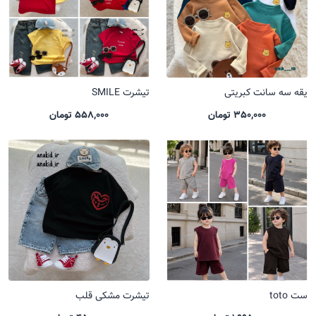
یقه سه سانت کبریتی
تیشرت SMILE
350,000 تومان
558,000 تومان
ست toto
تیشرت مشکی قلب