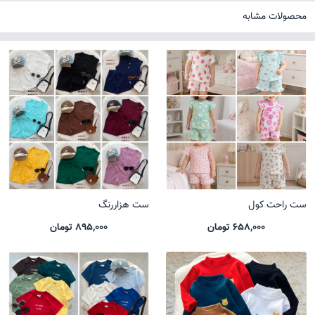
محصولات مشابه
ست راحت کول
ست هزاررنگ
658,000 تومان
895,000 تومان