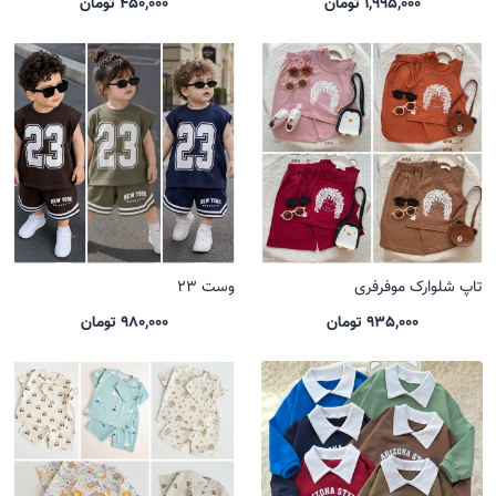
1,995,000 تومان
450,000 تومان
تاپ شلوارک موفرفری
وست 23
935,000 تومان
980,000 تومان