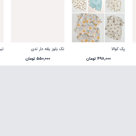
پک کوالا
تک بلوز یقه دار تدی
تی
498,000 تومان
550,000 تومان