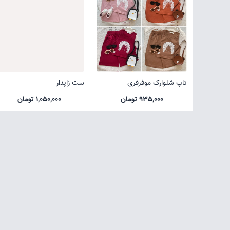
تاپ شلوارک موفرفری
ست زاپدار
935,000 تومان
1,050,000 تومان