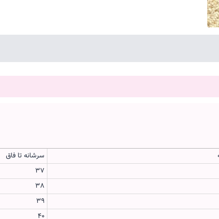
سرشانه تا فاق
37
38
39
40