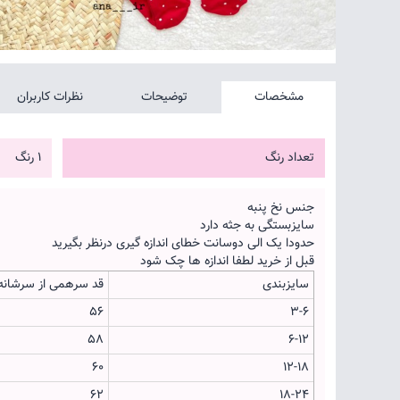
مشخصات
توضیحات
نظرات کاربران
تعداد رنگ
1 رنگ
جنس نخ پنبه
سایزبستگی به جثه دارد
حدودا یک الی دوسانت خطای اندازه گیری درنظر بگیرید
قبل از خرید لطفا اندازه ها چک شود
سایزبندی
قد سرهمی از سرشانه
56
3-6
58
6-12
60
12-18
62
18-24