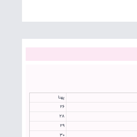
پهنا
26
28
29
30