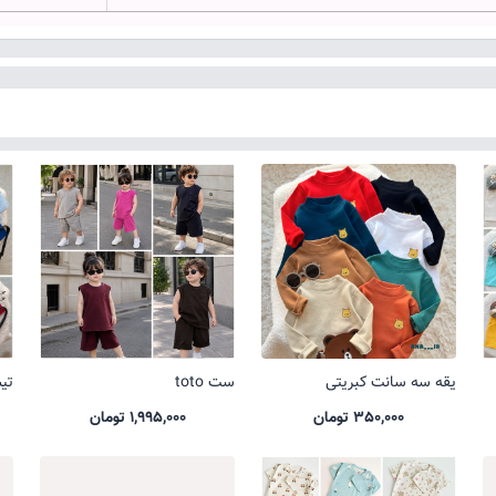
یقه سه سانت کبریتی
ست toto
تیشر
350,000 تومان
1,995,000 تومان