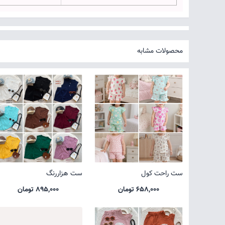
محصولات مشابه
ست راحت کول
ست هزاررنگ
658,000 تومان
895,000 تومان