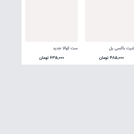
شرت باکسی یل
ست کوالا جدید
485,000 تومان
635,000 تومان