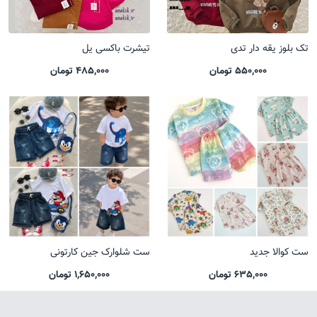
تک بلوز یقه دار تدی
تیشرت باکسی یل
550,000 تومان
485,000 تومان
ست کوالا جدید
ست شلوارک جین کارتونی
635,000 تومان
1,650,000 تومان