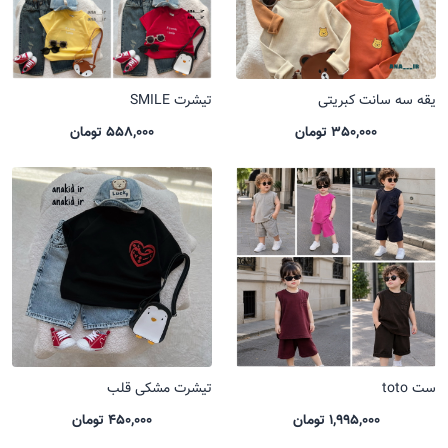
یقه سه سانت کبریتی
تیشرت SMILE
350,000 تومان
558,000 تومان
ست toto
تیشرت مشکی قلب
1,995,000 تومان
450,000 تومان