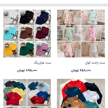
ست راحت کول
ست هزاررنگ
658,000 تومان
895,000 تومان