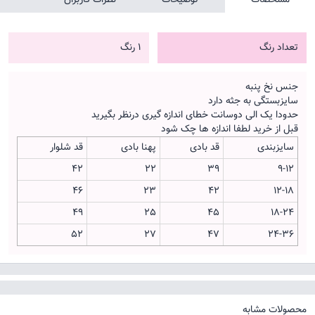
تعداد رنگ
1 رنگ
جنس نخ پنبه
سایزبستگی به جثه دارد
حدودا یک الی دوسانت خطای اندازه گیری درنظر بگیرید
قبل از خرید لطفا اندازه ها چک شود
سایزبندی
قد بادی
پهنا بادی
قد شلوار
42
22
39
9-12
46
23
42
12-18
49
25
45
18-24
52
27
47
24-36
محصولات مشابه