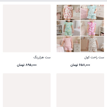
ست راحت کول
ست هزاررنگ
658,000 تومان
895,000 تومان