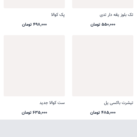
تک بلوز یقه دار تدی
پک کوالا
550,000 تومان
498,000 تومان
تیشرت باکسی یل
ست کوالا جدید
485,000 تومان
635,000 تومان