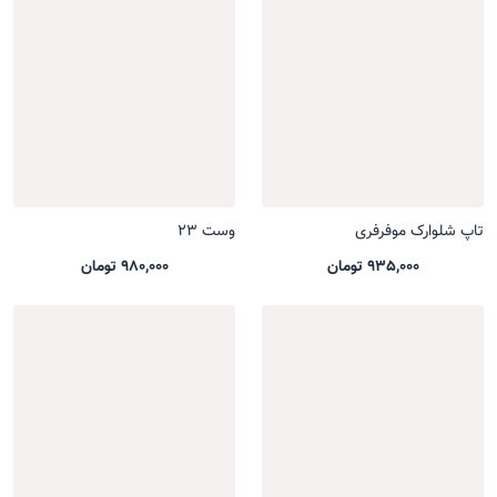
تاپ شلوارک موفرفری
وست 23
935,000 تومان
980,000 تومان