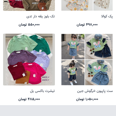
پک کوالا
تک بلوز یقه دار تدی
498,000 تومان
550,000 تومان
ست پاپیون خرگوش جین
تیشرت باکسی یل
1,050,000 تومان
485,000 تومان