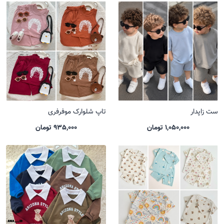
ست زاپدار
تاپ شلوارک موفرفری
1,050,000 تومان
935,000 تومان