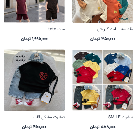
یقه سه سانت کبریتی
ست toto
350,000 تومان
1,995,000 تومان
تیشرت SMILE
تیشرت مشکی قلب
558,000 تومان
450,000 تومان