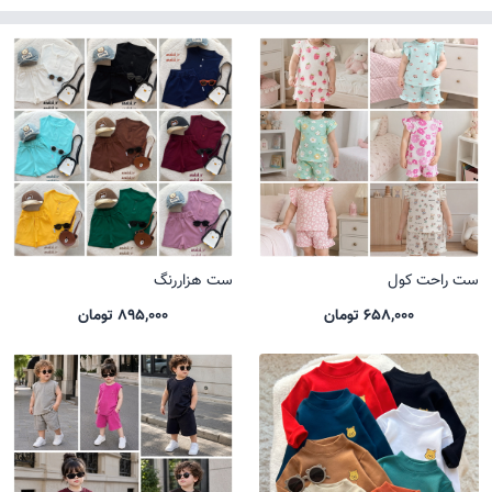
ست راحت کول
ست هزاررنگ
658,000 تومان
895,000 تومان