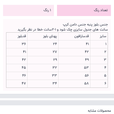
تعداد رنگ
1 رنگ
جنس بلوز پنبه جنس دامن کرپ
سانت های جدول سایزی چک شود و ۱-۲سانت خطا در نظر بگیرید
سایز
قدسارافون
پهنای بلوز
قدبلوز
۳۶
۲۴
۴۱
۱
۴۱
۲۷
۴۲
۲
۴۲
۲۹
۴۹
۳
۴۵
۳۲
۵۳
۴
۴۶
۳۳
۵۶
۵
۴۷
۳۴
۵۸
۶
محصولات مشابه