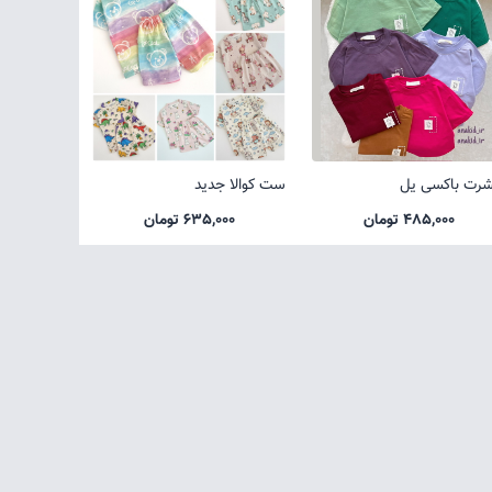
شرت باکسی یل
ست کوالا جدید
485,000 تومان
635,000 تومان