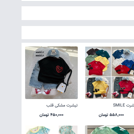
ت SMILE
تیشرت مشکی قلب
558,000 تومان
450,000 تومان