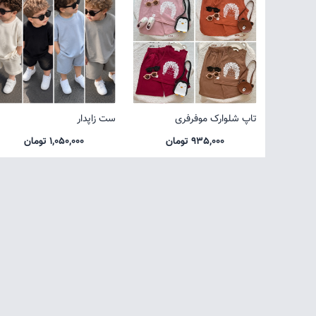
تاپ شلوارک موفرفری
ست زاپدار
935,000 تومان
1,050,000 تومان