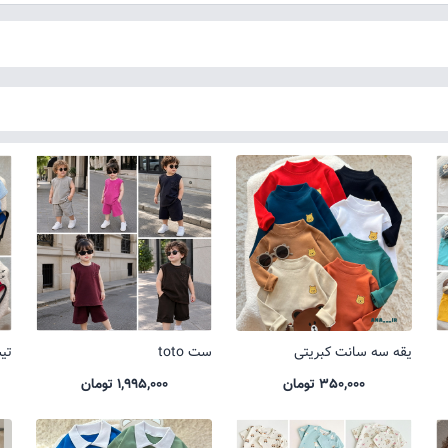
یقه سه سانت کبریتی
ست toto
تیشر
350,000 تومان
1,995,000 تومان