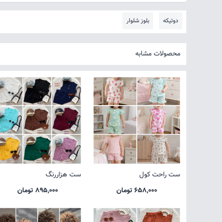
دوتیکه
بلوز شلوار
محصولات مشابه
ست راحت کول
ست هزاررنگ
658,000 تومان
895,000 تومان