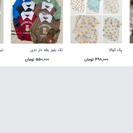
پک کوالا
تک بلوز یقه دار تدی
تی
498,000 تومان
550,000 تومان