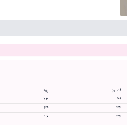
قدبلوز
پهنا
23
29
24
32
26
34