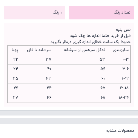
تعداد رنگ
1 رنگ
نس پنبه
قبل از خرید حتما اندازه ها چک شود
حدودا یک سانت خطای اندازه گیری درنظر بگیرید
سایزبندی
قدکل سرهمی از سرشانه
سرشانه تا فاق
پهنا
22
37
۵۳
0-3
24
۴۰
56
3-6
25
۴۳
۶۰
6-12
26
۴۴
۶۵
12-18
27
۴۶
۶۸
18-24
محصولات مشابه