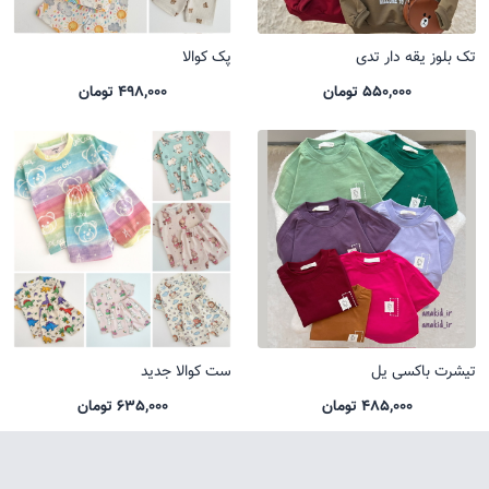
تک بلوز یقه دار تدی
پک کوالا
550,000 تومان
498,000 تومان
تیشرت باکسی یل
ست کوالا جدید
485,000 تومان
635,000 تومان