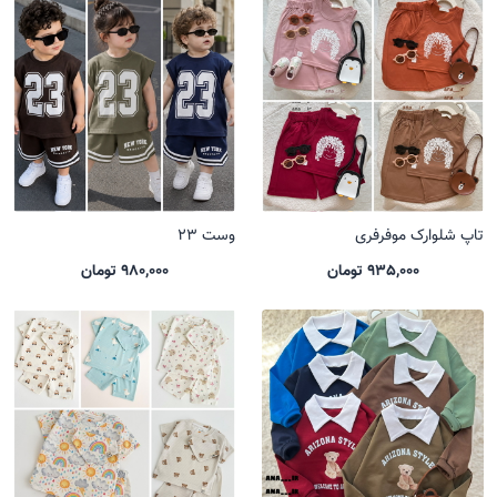
تاپ شلوارک موفرفری
وست 23
935,000 تومان
980,000 تومان