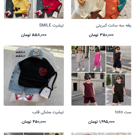
یقه سه سانت کبریتی
تیشرت SMILE
350,000 تومان
558,000 تومان
ست toto
تیشرت مشکی قلب
1,995,000 تومان
450,000 تومان