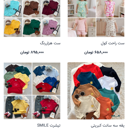
ست راحت کول
ست هزاررنگ
658,000 تومان
895,000 تومان
یقه سه سانت کبریتی
تیشرت SMILE