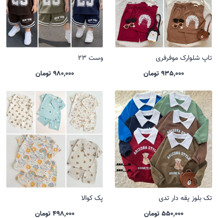
تاپ شلوارک موفرفری
وست 23
935,000 تومان
980,000 تومان
تک بلوز یقه دار تدی
پک کوالا
550,000 تومان
498,000 تومان