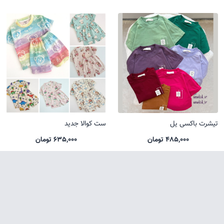
تیشرت باکسی یل
ست کوالا جدید
485,000 تومان
635,000 تومان