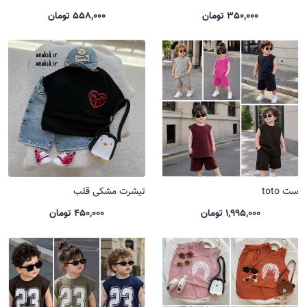
350,000 تومان
558,000 تومان
ست toto
تیشرت مشکی قلب
1,995,000 تومان
450,000 تومان