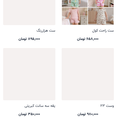
ست راحت کول
ست هزاررنگ
658,000 تومان
895,000 تومان
وست 23
یقه سه سانت کبریتی
980,000 تومان
350,000 تومان