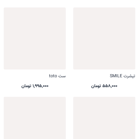
تیشرت SMILE
ست toto
558,000 تومان
1,995,000 تومان