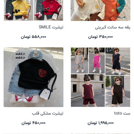
یقه سه سانت کبریتی
تیشرت SMILE
350,000 تومان
558,000 تومان
ست toto
تیشرت مشکی قلب
1,995,000 تومان
450,000 تومان