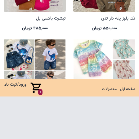
تک بلوز یقه دار تدی
تیشرت باکسی یل
550,000 تومان
485,000 تومان
ورود/ثبت نام
صفحه اول
محصولات
0
ست کوالا جدید
ست شلوارک جین کارتونی
635,000 تومان
1,650,000 تومان