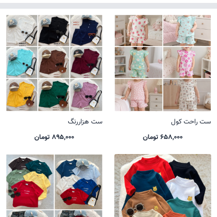
ست راحت کول
ست هزاررنگ
658,000 تومان
895,000 تومان