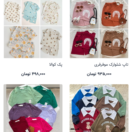
تاپ شلوارک موفرفری
پک کوالا
935,000 تومان
498,000 تومان