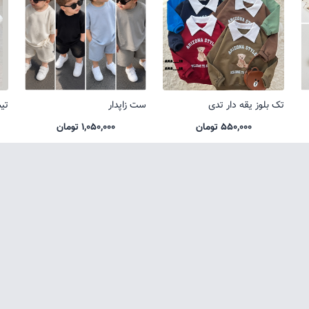
تک بلوز یقه دار تدی
ست زاپدار
تی
550,000 تومان
1,050,000 تومان