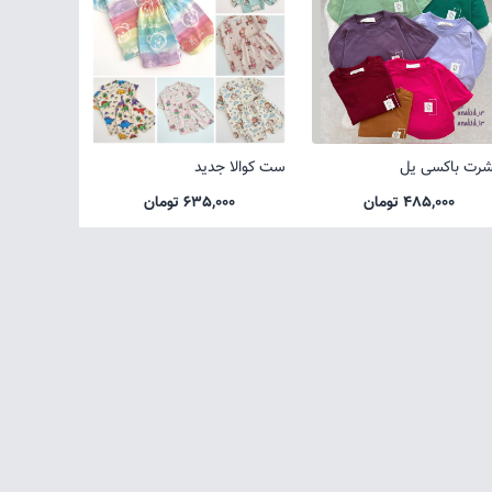
شرت باکسی یل
ست کوالا جدید
485,000 تومان
635,000 تومان