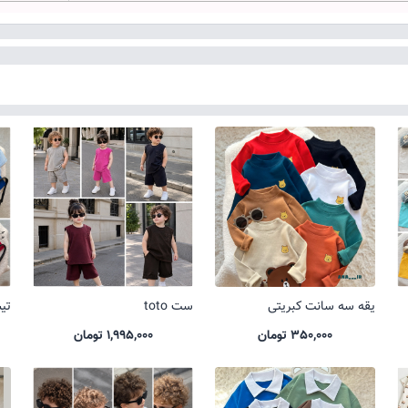
یقه سه سانت کبریتی
ست toto
تیشر
350,000 تومان
1,995,000 تومان