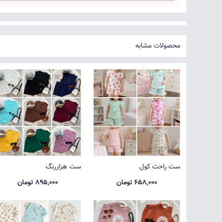
محصولات مشابه
ست راحت کول
ست هزاررنگ
658,000 تومان
895,000 تومان