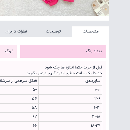
مشخصات
توضیحات
نظرات کاربران
تعداد رنگ
1 رنگ
قبل از خرید حتما اندازه ها چک شود
حدودا یک سانت خطای اندازه گیری درنظر بگیرید
سایزبندی
قدکل سرهمی از سرشان
۵۰
0-3
۵۴
3-6
۵۸
6-12
۶۲
12-18
۶۶
18-24