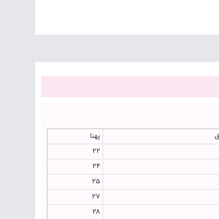
ق
پهنا
22
24
25
۲۷
۲۸