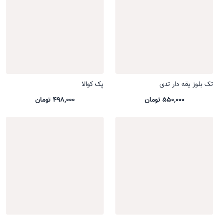
تک بلوز یقه دار تدی
پک کوالا
550,000 تومان
498,000 تومان