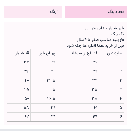
تعداد رنگ
1 رنگ
بلوز شلوار یلدایی خرسی
تک رنگ
نخ پنبه مناسب صفر تا 4سال
قبل از خرید لطفا اندازه ها چک شود
سایزبندی
قد بلوز از سرشانه
پهنای بلوز
قد شلوار
32
19
26
0
36
20
29
1
40
22.5
32
2
45
25
35
3
50
26.5
38
4
58
29
41
5
62
31
44
6