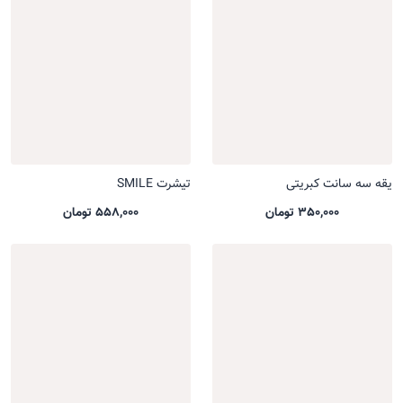
یقه سه سانت کبریتی
تیشرت SMILE
350,000 تومان
558,000 تومان