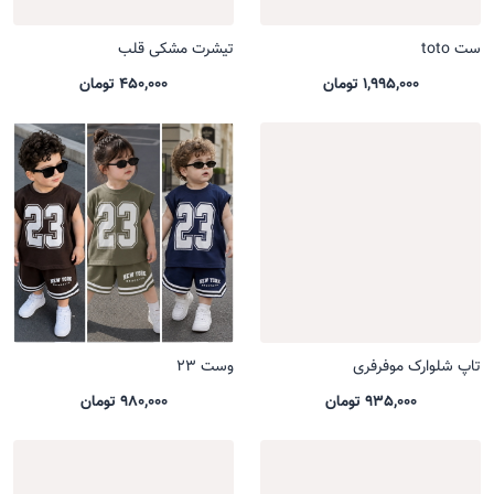
ست toto
تیشرت مشکی قلب
1,995,000 تومان
450,000 تومان
تاپ شلوارک موفرفری
وست 23
935,000 تومان
980,000 تومان