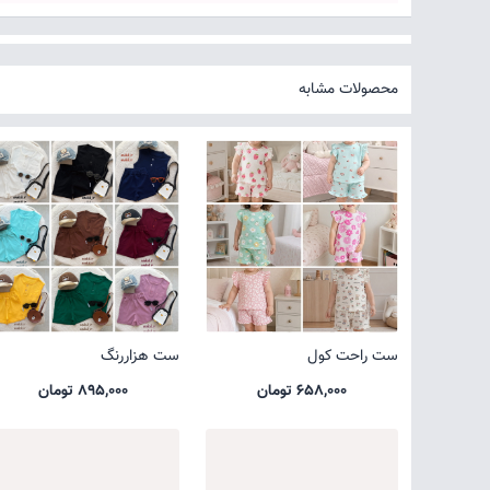
محصولات مشابه
ست راحت کول
ست هزاررنگ
658,000 تومان
895,000 تومان