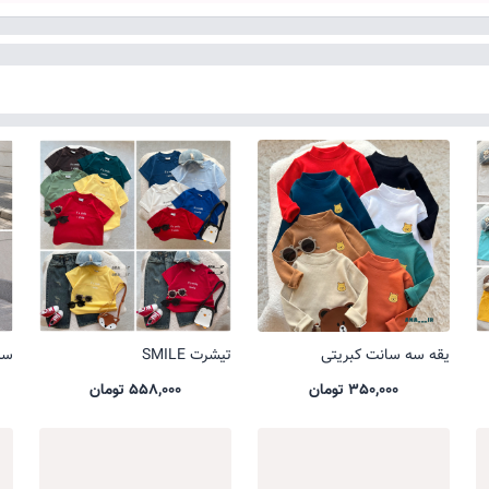
یقه سه سانت کبریتی
تیشرت SMILE
ست 
350,000 تومان
558,000 تومان