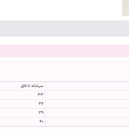
سرشانه تا فاق
33
36
39
40