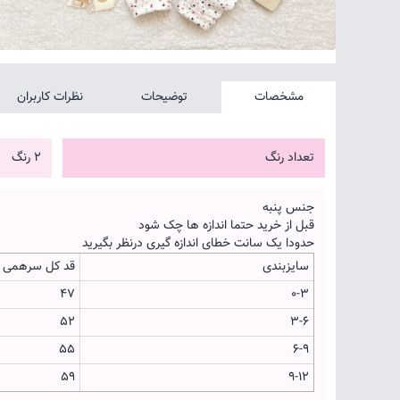
مشخصات
توضیحات
نظرات کاربران
تعداد رنگ
2 رنگ
جنس پنبه
قبل از خرید حتما اندازه ها چک شود
حدودا یک سانت خطای اندازه گیری درنظر بگیرید
سایزبندی
قد کل سرهمی
47
0-3
52
3-6
55
6-9
59
9-12