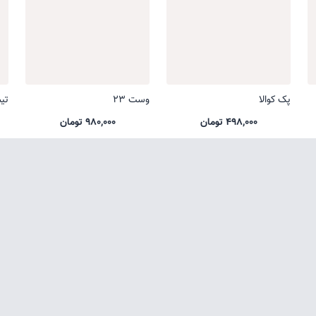
پک کوالا
وست 23
تی
498,000 تومان
980,000 تومان