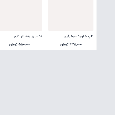
تاپ شلوارک موفرفری
تک بلوز یقه دار تدی
935,000 تومان
550,000 تومان