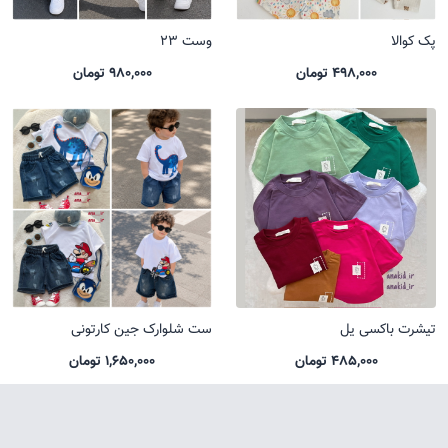
پک کوالا
وست 23
498,000 تومان
980,000 تومان
تیشرت باکسی یل
ست شلوارک جین کارتونی
485,000 تومان
1,650,000 تومان