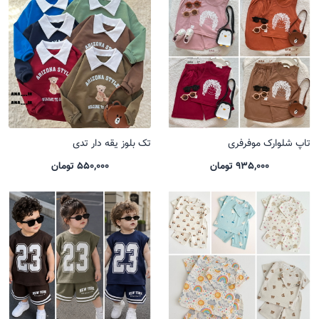
تاپ شلوارک موفرفری
تک بلوز یقه دار تدی
935,000 تومان
550,000 تومان