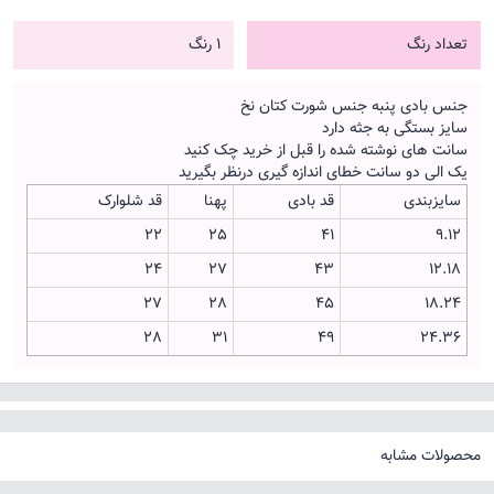
تعداد رنگ
1 رنگ
جنس بادی پنبه جنس شورت کتان نخ
سایز بستگی به جثه دارد
سانت های نوشته شده را قبل از خرید چک کنید
یک الی دو سانت خطای اندازه گیری درنظر بگیرید
سایزبندی
قد بادی
پهنا
قد شلوارک
22
25
41
۹.۱۲
24
27
43
۱۲.۱۸
27
28
45
۱۸.۲۴
28
31
49
۲۴.۳۶
محصولات مشابه