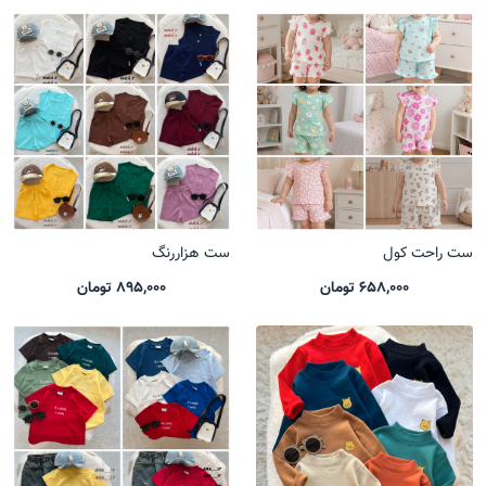
ست راحت کول
ست هزاررنگ
658,000 تومان
895,000 تومان