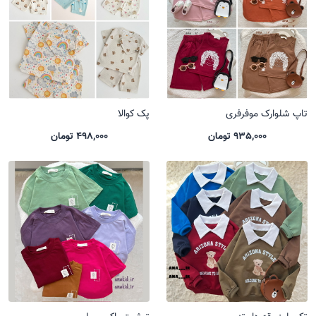
تاپ شلوارک موفرفری
پک کوالا
935,000 تومان
498,000 تومان