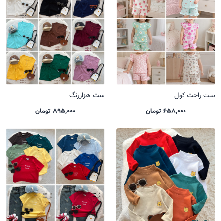
ست راحت کول
ست هزاررنگ
658,000 تومان
895,000 تومان