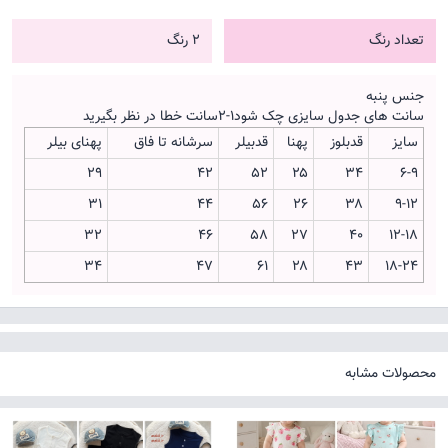
تعداد رنگ
2 رنگ
جنس پنبه
سانت های جدول سایزی چک شود۱-۲سانت خطا در نظر بگیرید
سایز
قدبلوز
پهنا
قدبیلر
سرشانه تا فاق
پهنای بیلر
۲۹
۴۲
۵۲
۲۵
34
۶-۹
۳۱
۴۴
۵۶
۲۶
۳۸
۹-۱۲
۳۲
۴۶
۵۸
۲۷
۴۰
۱۲-۱۸
۳۴
۴۷
۶۱
۲۸
۴۳
۱۸-۲۴
محصولات مشابه