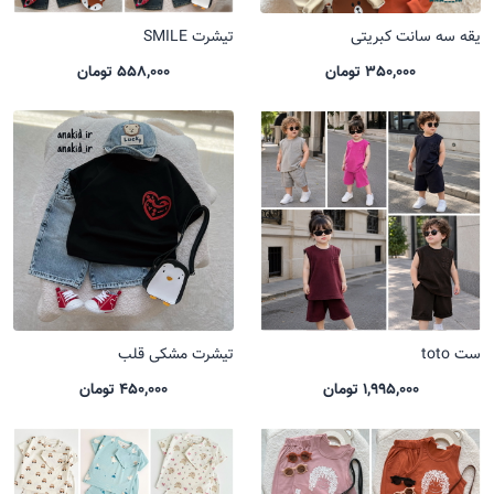
یقه سه سانت کبریتی
تیشرت SMILE
350,000 تومان
558,000 تومان
ست toto
تیشرت مشکی قلب
1,995,000 تومان
450,000 تومان