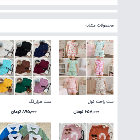
محصولات مشابه
ست راحت کول
ست هزاررنگ
658,000 تومان
895,000 تومان