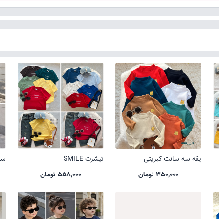
یقه سه سانت کبریتی
تیشرت SMILE
ست 
350,000 تومان
558,000 تومان