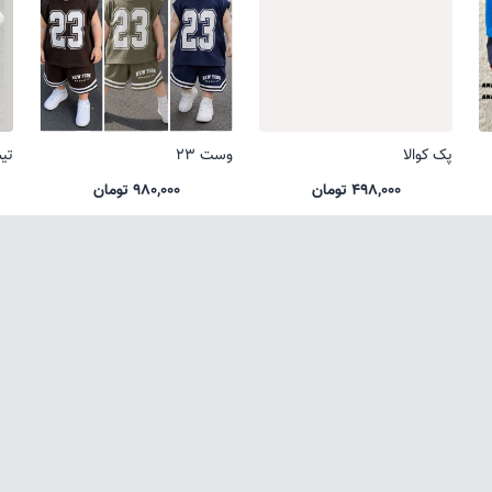
پک کوالا
وست 23
تی
498,000 تومان
980,000 تومان