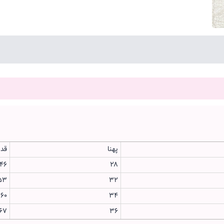
پهنا
قدش
۴۶
۲۸
۵۳
۳۲
۶۰
۳۴
۶۷
۳۶