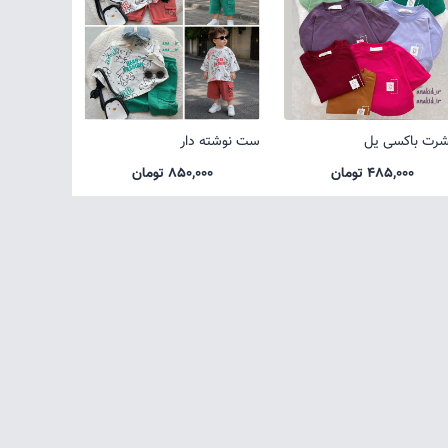
شرت باکسی یل
ست نوشته دار
485,000 تومان
850,000 تومان