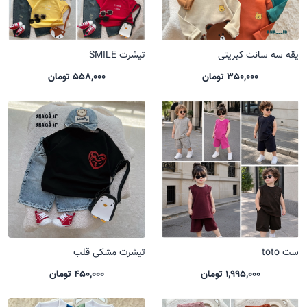
یقه سه سانت کبریتی
تیشرت SMILE
350,000 تومان
558,000 تومان
ست toto
تیشرت مشکی قلب
1,995,000 تومان
450,000 تومان