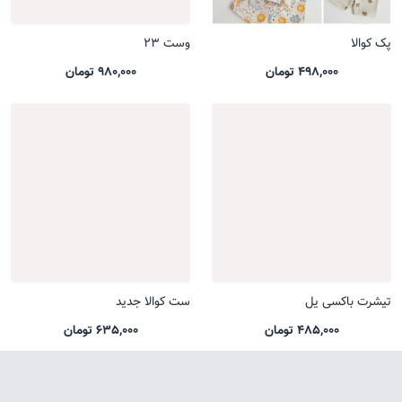
پک کوالا
وست 23
498,000 تومان
980,000 تومان
تیشرت باکسی یل
ست کوالا جدید
485,000 تومان
635,000 تومان