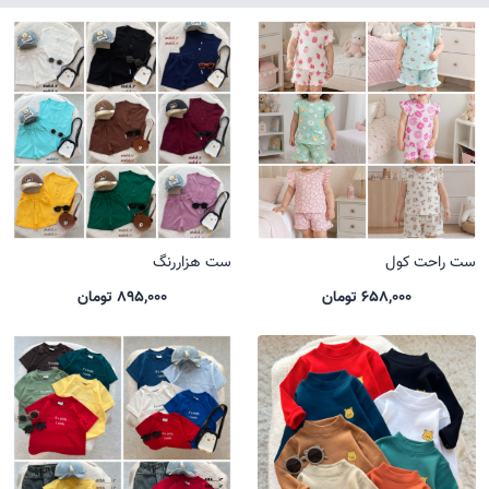
ست راحت کول
ست هزاررنگ
658,000 تومان
895,000 تومان