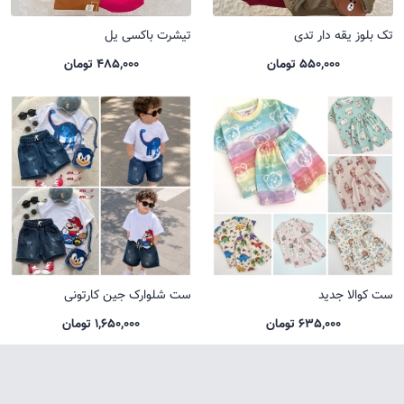
تک بلوز یقه دار تدی
تیشرت باکسی یل
550,000 تومان
485,000 تومان
ست کوالا جدید
ست شلوارک جین کارتونی
635,000 تومان
1,650,000 تومان