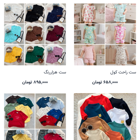
ست راحت کول
ست هزاررنگ
658,000 تومان
895,000 تومان