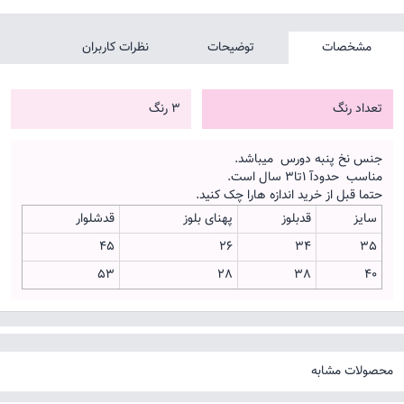
مشخصات
توضیحات
نظرات کاربران
تعداد رنگ
3 رنگ
جنس نخ پنبه دورس میباشد.
مناسب حدودآ 1تا3 سال است.
حتما قبل از خرید اندازه هارا چک کنید.
سایز
قدبلوز
پهنای بلوز
قدشلوار
45
26
34
35
53
28
38
40
محصولات مشابه