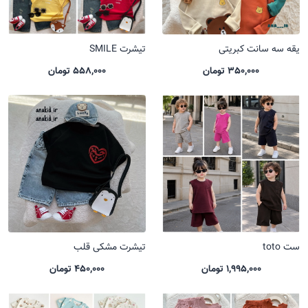
یقه سه سانت کبریتی
تیشرت SMILE
350,000 تومان
558,000 تومان
ست toto
تیشرت مشکی قلب
1,995,000 تومان
450,000 تومان