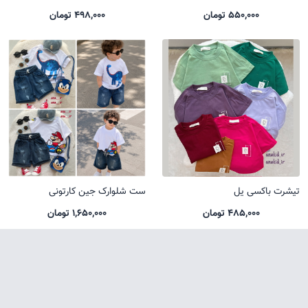
550,000 تومان
498,000 تومان
تیشرت باکسی یل
ست شلوارک جین کارتونی
485,000 تومان
1,650,000 تومان