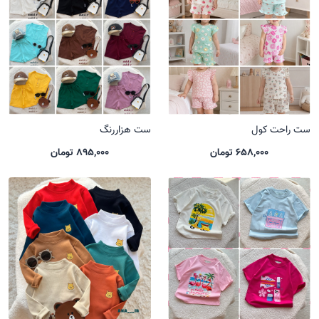
ست راحت کول
ست هزاررنگ
658,000 تومان
895,000 تومان