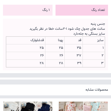
تعداد رنگ
1 رنگ
جنس پنبه
سانت های جدول چک شود ۱-۲سانت خطا در نظر بگیرید
سایز بستگی به جثه‌دارد
سایز
قد
پهنا
قدشلوارک
25
25
۳۵
۱
26
26
۳۷
۲
28
28
۳۹
۳
محصولات مشابه