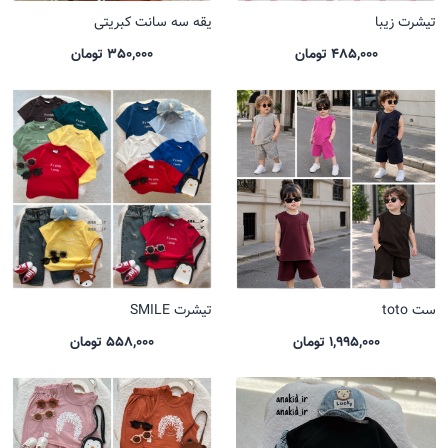
تیشرت زیبا
یقه سه سانت کبریتی
485,000 تومان
350,000 تومان
ست toto
تیشرت SMILE
1,995,000 تومان
558,000 تومان