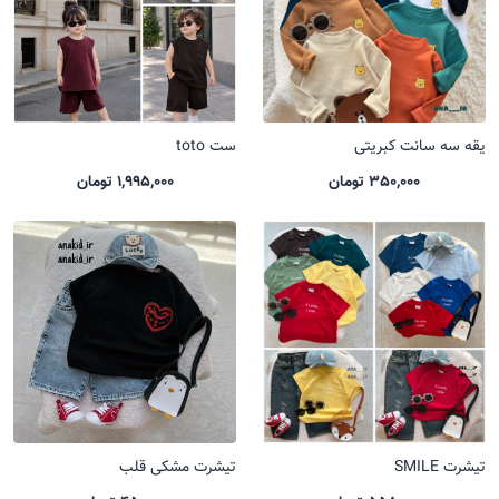
یقه سه سانت کبریتی
ست toto
350,000 تومان
1,995,000 تومان
تیشرت SMILE
تیشرت مشکی قلب