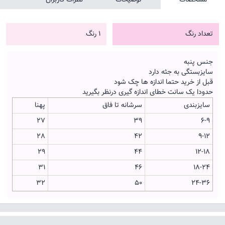
تعداد رنگ
1 رنگ
جنس پنبه
سایزبستگی به جثه دارد
قبل از خرید حتما اندازه ها چک شود
حدودا یک سانت خطای اندازه گیری درنظر بگیرید
سایزبندی
سرشانه تا فاق
پهنا
27
39
6-9
28
42
9-12
29
44
12-18
31
46
18-24
32
50
24-36