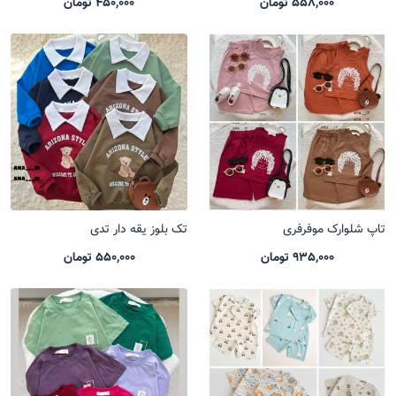
558,000 تومان
450,000 تومان
تاپ شلوارک موفرفری
تک بلوز یقه دار تدی
935,000 تومان
550,000 تومان