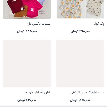
پک کوالا
تیشرت باکسی یل
498,000 تومان
485,000 تومان
ست شلوارک جین کارتونی
شلوار اسلش باربری
1,650,000 تومان
420,000 تومان