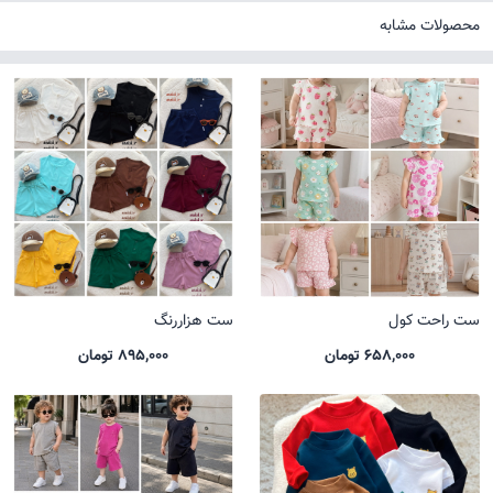
محصولات مشابه
ست راحت کول
ست هزاررنگ
658,000 تومان
895,000 تومان