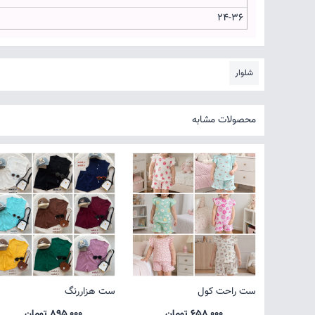
24-36
شلوار
محصولات مشابه
ست راحت کول
ست هزاررنگ
658,000 تومان
895,000 تومان