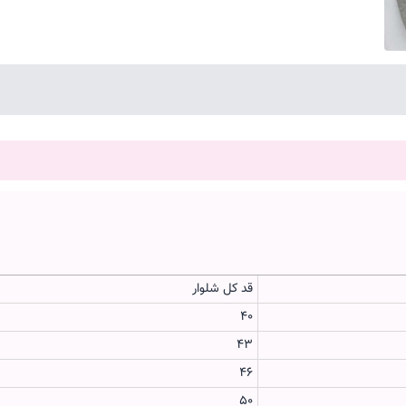
قد کل شلوار
40
43
46
50