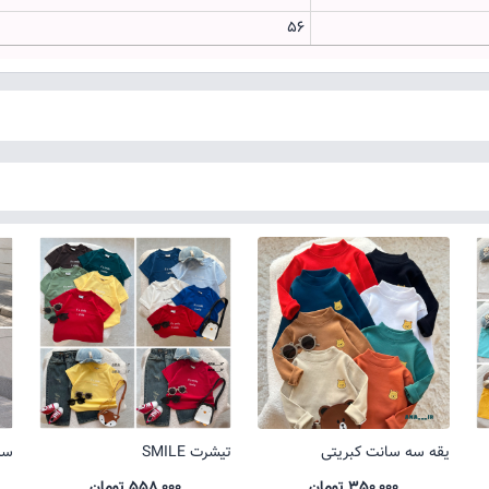
56
یقه سه سانت کبریتی
تیشرت SMILE
ست 
350,000 تومان
558,000 تومان