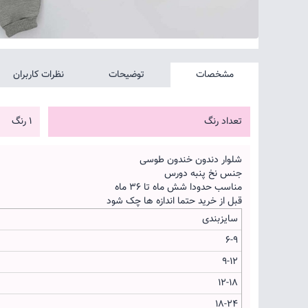
مشخصات
توضیحات
نظرات کاربران
تعداد رنگ
1 رنگ
شلوار دندون خندون طوسی
جنس نخ پنبه دورس
مناسب حدودا شش ماه تا 36 ماه
قبل از خرید حتما اندازه ها چک شود
سایزبندی
6-9
9-12
12-18
18-24