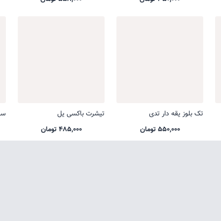
تک بلوز یقه دار تدی
تیشرت باکسی یل
ست
550,000 تومان
485,000 تومان