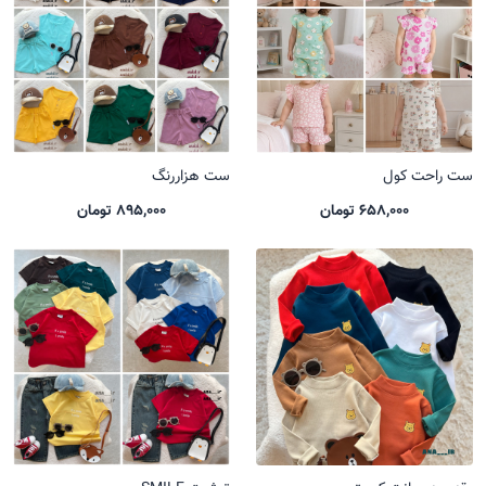
ست راحت کول
ست هزاررنگ
658,000 تومان
895,000 تومان