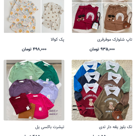
تاپ شلوارک موفرفری
پک کوالا
935,000 تومان
498,000 تومان
تک بلوز یقه دار تدی
تیشرت باکسی یل