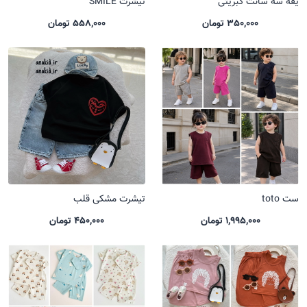
یقه سه سانت کبریتی
تیشرت SMILE
350,000 تومان
558,000 تومان
ست toto
تیشرت مشکی قلب
1,995,000 تومان
450,000 تومان