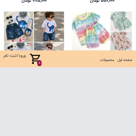
550,000 تومان
485,000 تومان
ورود/ثبت نام
صفحه اول
محصولات
0
ست کوالا جدید
ست شلوارک جین کارتونی
635,000 تومان
1,650,000 تومان
صفحه اول
شرایط تعویض و مرجوع
سوالات متداول
تماس با ما