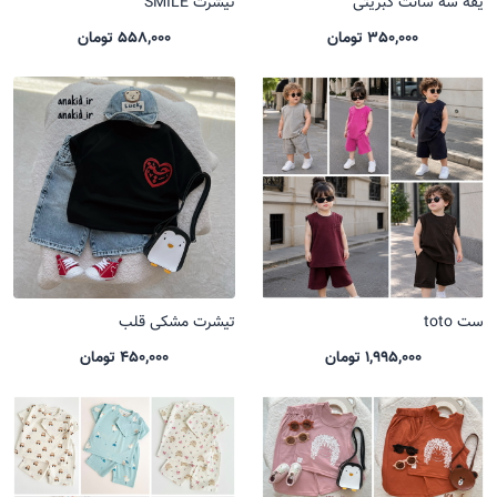
یقه سه سانت کبریتی
تیشرت SMILE
350,000 تومان
558,000 تومان
ست toto
تیشرت مشکی قلب
1,995,000 تومان
450,000 تومان