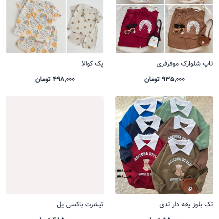
تاپ شلوارک موفرفری
پک کوالا
935,000 تومان
498,000 تومان
تک بلوز یقه دار تدی
تیشرت باکسی یل