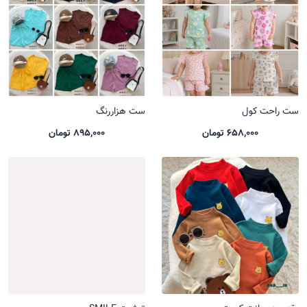
ست راحت کول
ست هزاررنگ
658,000 تومان
895,000 تومان