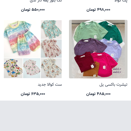
پک کوالا
تک بلوز یقه دار تدی
498,000 تومان
550,000 تومان
تیشرت باکسی یل
ست کوالا جدید
485,000 تومان
635,000 تومان