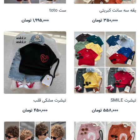
یقه سه سانت کبریتی
ست toto
350,000 تومان
1,995,000 تومان
تیشرت SMILE
تیشرت مشکی قلب
558,000 تومان
450,000 تومان