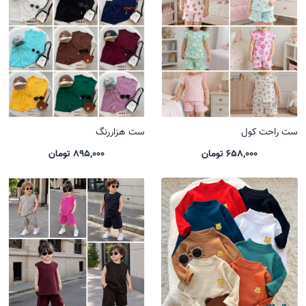
ست راحت کول
ست هزاررنگ
658,000 تومان
895,000 تومان