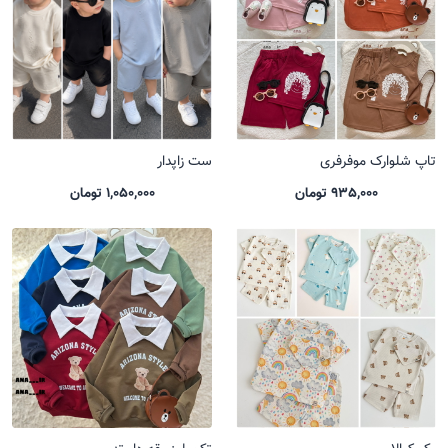
تاپ شلوارک موفرفری
ست زاپدار
935,000 تومان
1,050,000 تومان