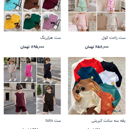
ست راحت کول
ست هزاررنگ
658,000 تومان
895,000 تومان
یقه سه سانت کبریتی
ست toto