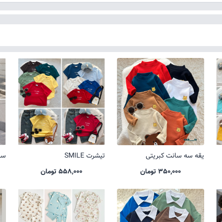
یقه سه سانت کبریتی
تیشرت SMILE
ست 
350,000 تومان
558,000 تومان