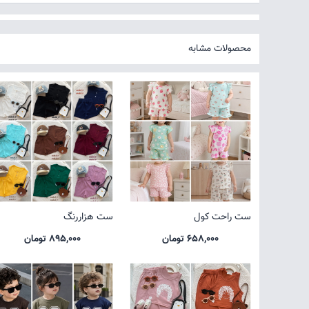
محصولات مشابه
ست راحت کول
ست هزاررنگ
658,000 تومان
895,000 تومان