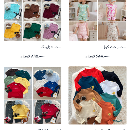
ست راحت کول
ست هزاررنگ
658,000 تومان
895,000 تومان