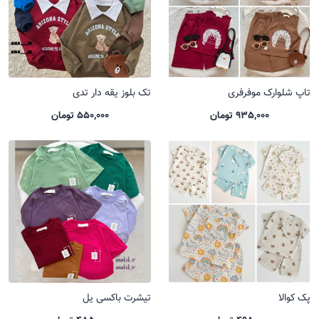
تاپ شلوارک موفرفری
تک بلوز یقه دار تدی
935,000 تومان
550,000 تومان
پک کوالا
تیشرت باکسی یل