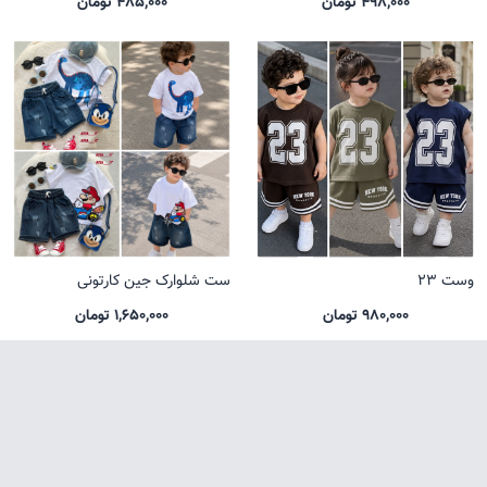
498,000 تومان
485,000 تومان
وست 23
ست شلوارک جین کارتونی
980,000 تومان
1,650,000 تومان