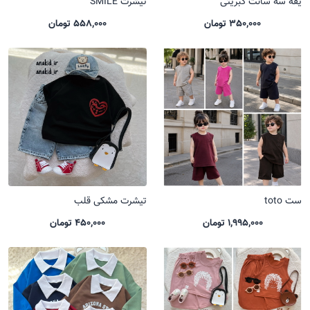
یقه سه سانت کبریتی
تیشرت SMILE
350,000 تومان
558,000 تومان
ست toto
تیشرت مشکی قلب
1,995,000 تومان
450,000 تومان