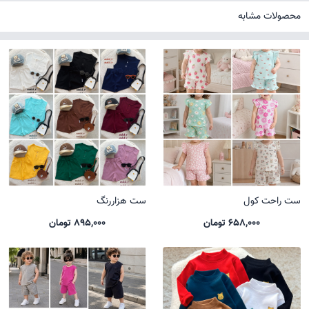
محصولات مشابه
ست راحت کول
ست هزاررنگ
658,000 تومان
895,000 تومان