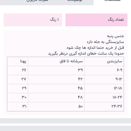
تعداد رنگ
1 رنگ
جنس پنبه
سایزبستگی به جثه دارد
قبل از خرید حتما اندازه ها چک شود
حدودا یک سانت خطای اندازه گیری درنظر بگیرید
سایزبندی
سرشانه تا فاق
پهنا
26
39
6-9
27
42
9-12
29
45
12-18
30
48
18-24
31
50
24-36