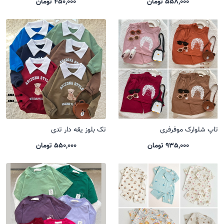
558,000 تومان
450,000 تومان
تاپ شلوارک موفرفری
تک بلوز یقه دار تدی
935,000 تومان
550,000 تومان