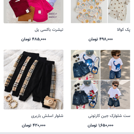
پک کوالا
تیشرت باکسی یل
498,000 تومان
485,000 تومان
ست شلوارک جین کارتونی
شلوار اسلش باربری
1,650,000 تومان
420,000 تومان