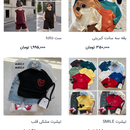
یقه سه سانت کبریتی
ست toto
350,000 تومان
1,995,000 تومان
تیشرت SMILE
تیشرت مشکی قلب