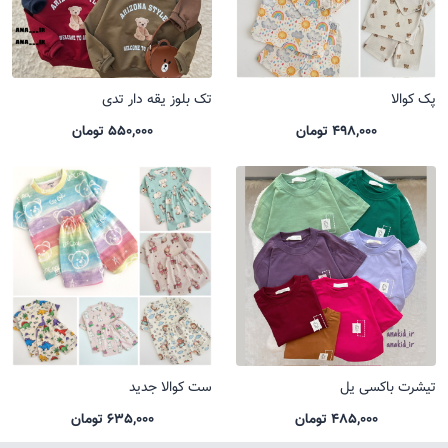
پک کوالا
تک بلوز یقه دار تدی
498,000 تومان
550,000 تومان
تیشرت باکسی یل
ست کوالا جدید
485,000 تومان
635,000 تومان