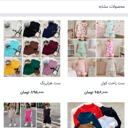
محصولات مشابه
ست راحت کول
ست هزاررنگ
658,000 تومان
895,000 تومان