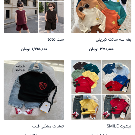
یقه سه سانت کبریتی
ست toto
350,000 تومان
1,995,000 تومان
تیشرت SMILE
تیشرت مشکی قلب