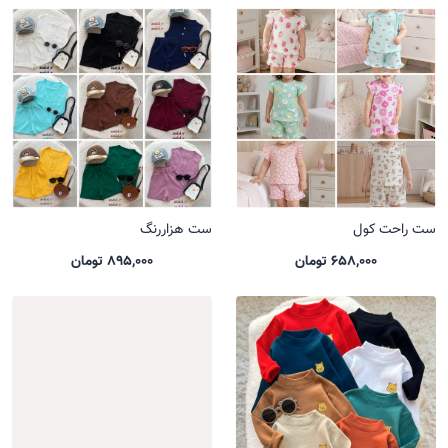
ست راحت کول
ست هزاررنگ
658,000 تومان
895,000 تومان